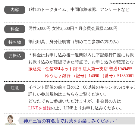
1対1のトークタイム、中間印象確認、アンケートなど
内容
男性5,000円 女性2,500円＊月会費会員様2,500円
料金
筆記用具、身分証明書（初めてご参加の方のみ）
持ち物
＊料金はお申し込み後一週間以内に下記銀行口座にお振
お振込
お振り込みが確認できた時点で、お申し込みが確定とな
振込先：住信SBIネット銀行 法人第一支店 普通194945
ゆうちょ銀行 （記号）14090 （番号）5135006
イベント開催の前々日の12：00以後のキャンセルはキ
注意
詳しい参加規約はこちらをご覧ください。
どなたでもご参加いただけますが、非会員の方は
LINEを登録
の上、LINEよりお申し込みください。
神戸三宮の有名店でお茶をお楽しみください！