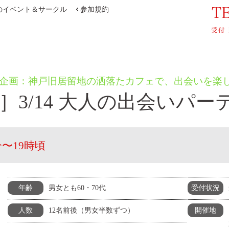
のイベント＆サークル
参加規約
企画：神戸旧居留地の洒落たカフェで、出会いを楽
］3/14 大人の出会いパ
分〜19時頃
男女とも60・70代
年齢
受付状況
12名前後（男女半数ずつ）
人数
開催地