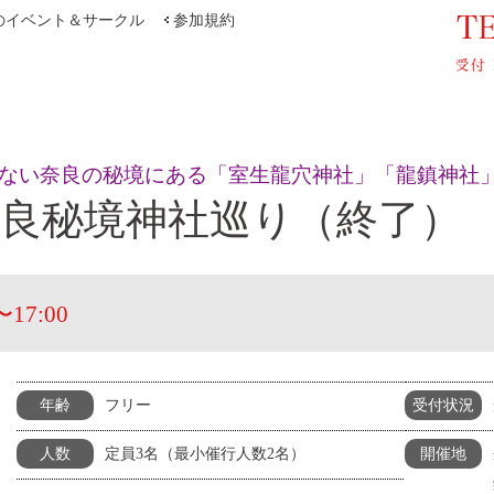
のイベント＆サークル
参加規約
ない奈良の秘境にある「室生龍穴神社」「龍鎮神社
9 奈良秘境神社巡り（終了）
〜17:00
フリー
年齢
受付状況
定員3名（最小催行人数2名）
人数
開催地