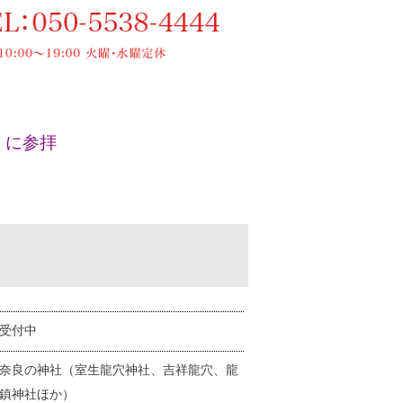
」に参拝
受付中
奈良の神社（室生龍穴神社、吉祥龍穴、龍
鎮神社ほか）