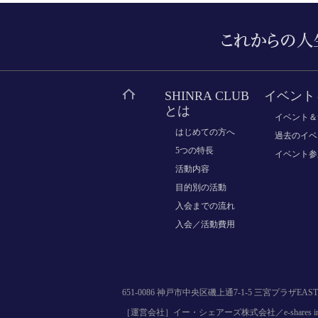
SHINRA CLUB
イベント
とは
イベント＆
はじめての方へ
過去のイベ
5つの特長
イベント参
活動内容
目的別の活動
入会までの流れ
入会／活動費用
651-0086 神戸市中央区磯上通7-1-5 三宮プラザEAST 
［運営会社］イー・シェアーズ株式会社／e-shares inc