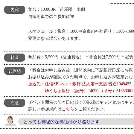
集合：10:00 JR「芦屋駅」南側
内容
自家用車でのご参加歓迎
スケジュール：集合：1000⇒奈良の神社巡り：1100~16
変更になる場合があります。
参加費：5,500円（交通費込） ＊非会員は7,500円 ＊
料金
＊料金はお申し込み後一週間以内に下記銀行口座にお振
お振込
お振り込みが確認できた時点で、お申し込みが確定とな
振込先：住信SBIネット銀行 法人第一支店 普通194945
ゆうちょ銀行 （記号）14090 （番号）5135006
イベント開催の前々日の12：00以後のキャンセルはキ
注意
詳しい参加規約は
こちら
をご覧ください。
とっても神秘的な神社ばかり巡ります