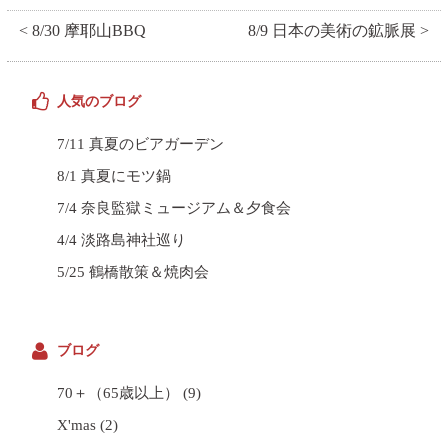
< 8/30 摩耶山BBQ
8/9 日本の美術の鉱脈展 >
人気のブログ
7/11 真夏のビアガーデン
8/1 真夏にモツ鍋
7/4 奈良監獄ミュージアム＆夕食会
4/4 淡路島神社巡り
5/25 鶴橋散策＆焼肉会
ブログ
70＋（65歳以上）
(9)
X'mas
(2)