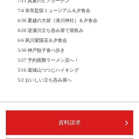
7/11 真夏のビアガーデン
7/4 奈良監獄ミュージアム＆夕食会
6/30 夏越の大祓（湊川神社）＆夕食会
6/20 逆瀬川立ち呑み屋で昼飲み
6/6 夙川紫陽花＆夕食会
5/30 神戸餃子食べ歩き
5/27 予約困難ラーメン店へ！
5/16 葛城山つつじハイキング
5/2 おいしい立ち呑み屋へ
資料請求