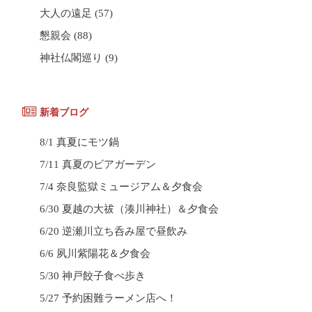
大人の遠足
(57)
懇親会
(88)
神社仏閣巡り
(9)
新着ブログ
8/1 真夏にモツ鍋
7/11 真夏のビアガーデン
7/4 奈良監獄ミュージアム＆夕食会
6/30 夏越の大祓（湊川神社）＆夕食会
6/20 逆瀬川立ち呑み屋で昼飲み
6/6 夙川紫陽花＆夕食会
5/30 神戸餃子食べ歩き
5/27 予約困難ラーメン店へ！