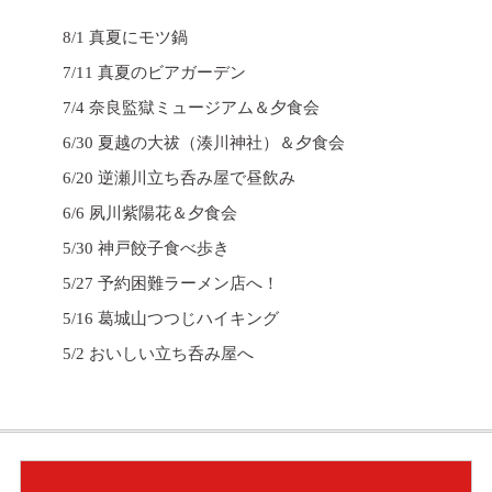
8/1 真夏にモツ鍋
7/11 真夏のビアガーデン
7/4 奈良監獄ミュージアム＆夕食会
6/30 夏越の大祓（湊川神社）＆夕食会
6/20 逆瀬川立ち呑み屋で昼飲み
6/6 夙川紫陽花＆夕食会
5/30 神戸餃子食べ歩き
5/27 予約困難ラーメン店へ！
5/16 葛城山つつじハイキング
5/2 おいしい立ち呑み屋へ