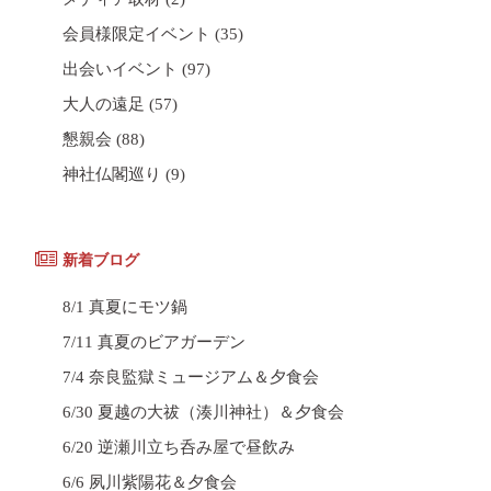
会員様限定イベント
(35)
出会いイベント
(97)
大人の遠足
(57)
懇親会
(88)
神社仏閣巡り
(9)
新着ブログ
8/1 真夏にモツ鍋
7/11 真夏のビアガーデン
7/4 奈良監獄ミュージアム＆夕食会
6/30 夏越の大祓（湊川神社）＆夕食会
6/20 逆瀬川立ち呑み屋で昼飲み
6/6 夙川紫陽花＆夕食会