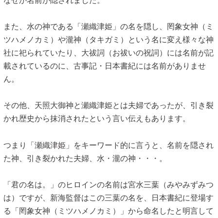
なぜか名前が隠されました。
また、水の神である「瀬織津姫」の名を隠し、罔象女神（ミ
ツハメノカミ）や瀧神（タキガミ）という名に変え様々な神
社に祀られていたり、大祓詞（お祓いの祝詞）には名前が記
載されているのに、古事記・日本書紀には名前がありませ
ん。
その他、天照大御神と瀬織津姫とは夫婦であったが、引き裂
かれ歴史から抹消されたという言い伝えもあります。
つまり「瀬織津姫」をキーワード的に言うと、名前を隠され
た神、引き裂かれた夫婦、水・瀧の神・・・。
「君の名は。」のヒロインの名前は宮水三葉（みやみずみつ
は）ですが、新海監督はこの三葉の名を、日本書紀に登場す
る「罔象女神（ミツハメノカミ）」から命名したと明言して